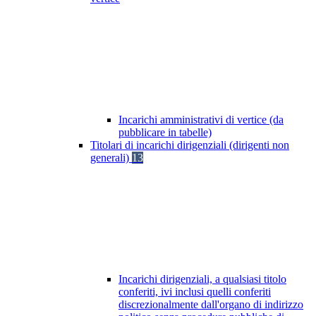
Incarichi amministrativi di vertice (da
pubblicare in tabelle)
Titolari di incarichi dirigenziali (dirigenti non
generali)
13
Incarichi dirigenziali, a qualsiasi titolo
conferiti, ivi inclusi quelli conferiti
discrezionalmente dall'organo di indirizzo