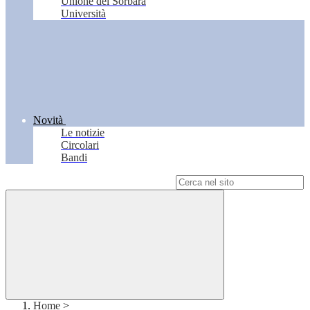
Unione del Sorbara
Università
Novità
Le notizie
Circolari
Bandi
Campo di ricerca per le pagine del sito
Home
>