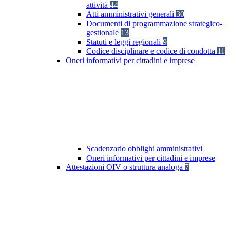
attività
44
Atti amministrativi generali
30
Documenti di programmazione strategico-
gestionale
13
Statuti e leggi regionali
9
Codice disciplinare e codice di condotta
11
Oneri informativi per cittadini e imprese
Scadenzario obblighi amministrativi
Oneri informativi per cittadini e imprese
Attestazioni OIV o struttura analoga
7