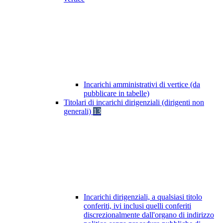
Incarichi amministrativi di vertice (da
pubblicare in tabelle)
Titolari di incarichi dirigenziali (dirigenti non
generali)
13
Incarichi dirigenziali, a qualsiasi titolo
conferiti, ivi inclusi quelli conferiti
discrezionalmente dall'organo di indirizzo