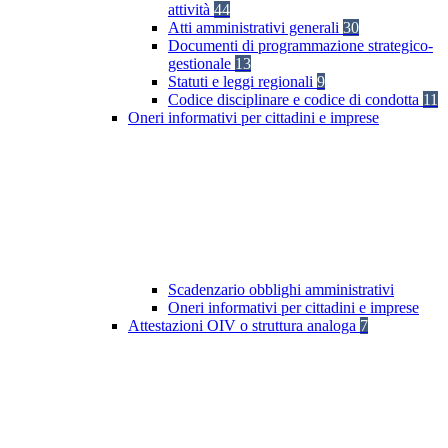
attività
44
Atti amministrativi generali
30
Documenti di programmazione strategico-
gestionale
13
Statuti e leggi regionali
9
Codice disciplinare e codice di condotta
11
Oneri informativi per cittadini e imprese
Scadenzario obblighi amministrativi
Oneri informativi per cittadini e imprese
Attestazioni OIV o struttura analoga
7