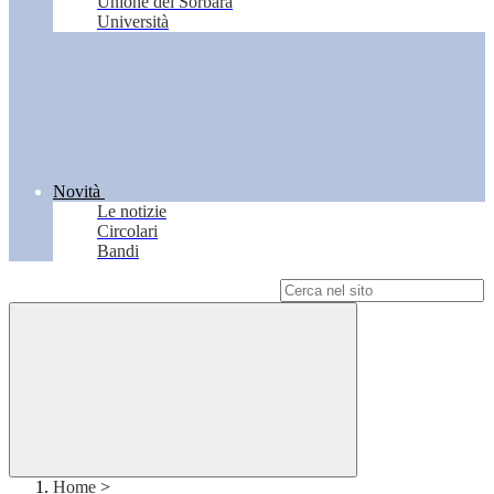
Unione del Sorbara
Università
Novità
Le notizie
Circolari
Bandi
Campo di ricerca per le pagine del sito
Home
>