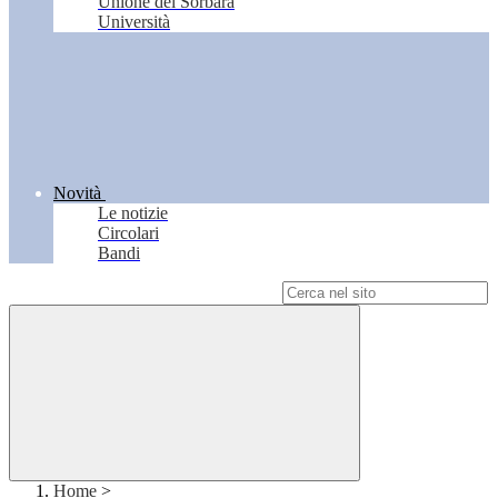
Unione del Sorbara
Università
Novità
Le notizie
Circolari
Bandi
Campo di ricerca per le pagine del sito
Home
>