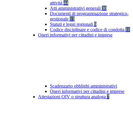
attività
44
Atti amministrativi generali
30
Documenti di programmazione strategico-
gestionale
13
Statuti e leggi regionali
9
Codice disciplinare e codice di condotta
11
Oneri informativi per cittadini e imprese
Scadenzario obblighi amministrativi
Oneri informativi per cittadini e imprese
Attestazioni OIV o struttura analoga
7