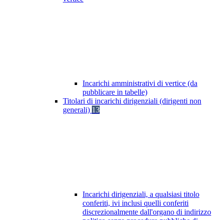
Incarichi amministrativi di vertice (da
pubblicare in tabelle)
Titolari di incarichi dirigenziali (dirigenti non
generali)
13
Incarichi dirigenziali, a qualsiasi titolo
conferiti, ivi inclusi quelli conferiti
discrezionalmente dall'organo di indirizzo