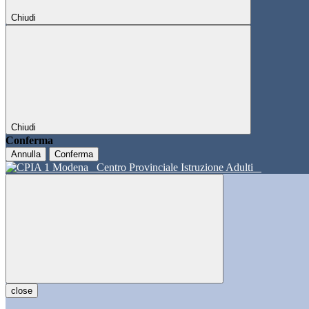
Chiudi
Chiudi
Conferma
Annulla
Conferma
Centro Provinciale Istruzione Adulti
close