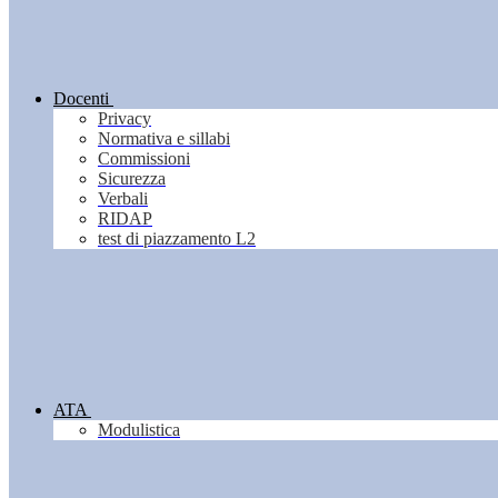
Docenti
Privacy
Normativa e sillabi
Commissioni
Sicurezza
Verbali
RIDAP
test di piazzamento L2
ATA
Modulistica