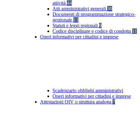
attività
44
Atti amministrativi generali
30
Documenti di programmazione strategico-
gestionale
13
Statuti e leggi regionali
9
Codice disciplinare e codice di condotta
11
Oneri informativi per cittadini e imprese
Scadenzario obblighi amministrativi
Oneri informativi per cittadini e imprese
Attestazioni OIV o struttura analoga
7