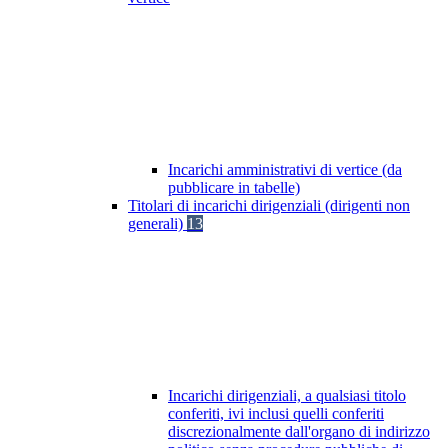
Incarichi amministrativi di vertice (da
pubblicare in tabelle)
Titolari di incarichi dirigenziali (dirigenti non
generali)
13
Incarichi dirigenziali, a qualsiasi titolo
conferiti, ivi inclusi quelli conferiti
discrezionalmente dall'organo di indirizzo