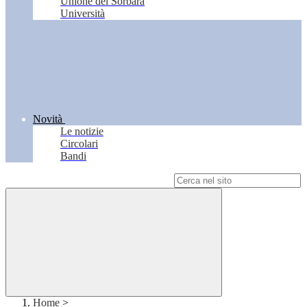
Unione del Sorbara
Università
Novità
Le notizie
Circolari
Bandi
Campo di ricerca per le pagine del sito
Home
>