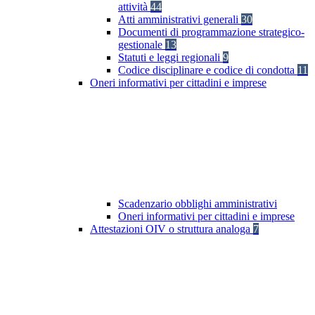
attività
44
Atti amministrativi generali
30
Documenti di programmazione strategico-
gestionale
13
Statuti e leggi regionali
9
Codice disciplinare e codice di condotta
11
Oneri informativi per cittadini e imprese
Scadenzario obblighi amministrativi
Oneri informativi per cittadini e imprese
Attestazioni OIV o struttura analoga
7