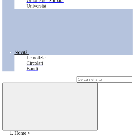
Unione del Sorbara
Università
Novità
Le notizie
Circolari
Bandi
Campo di ricerca per le pagine del sito
Home
>