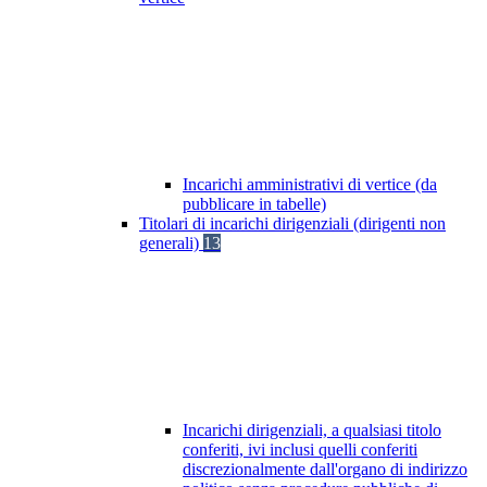
Incarichi amministrativi di vertice (da
pubblicare in tabelle)
Titolari di incarichi dirigenziali (dirigenti non
generali)
13
Incarichi dirigenziali, a qualsiasi titolo
conferiti, ivi inclusi quelli conferiti
discrezionalmente dall'organo di indirizzo