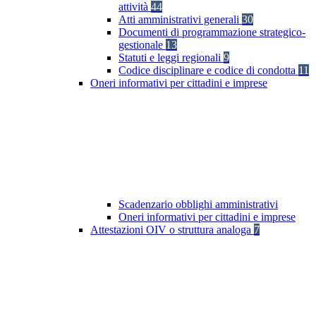
attività
44
Atti amministrativi generali
30
Documenti di programmazione strategico-
gestionale
13
Statuti e leggi regionali
9
Codice disciplinare e codice di condotta
11
Oneri informativi per cittadini e imprese
Scadenzario obblighi amministrativi
Oneri informativi per cittadini e imprese
Attestazioni OIV o struttura analoga
7