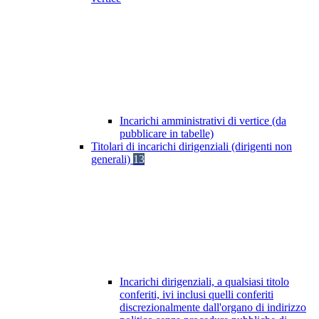
Incarichi amministrativi di vertice (da
pubblicare in tabelle)
Titolari di incarichi dirigenziali (dirigenti non
generali)
13
Incarichi dirigenziali, a qualsiasi titolo
conferiti, ivi inclusi quelli conferiti
discrezionalmente dall'organo di indirizzo