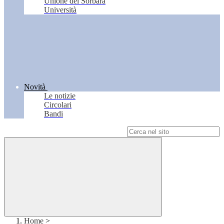
Unione del Sorbara
Università
Novità
Le notizie
Circolari
Bandi
Campo di ricerca per le pagine del sito
Home
>