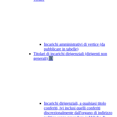
Incarichi amministrativi di vertice (da
pubblicare in tabelle)
Titolari di incarichi dirigenziali (dirigenti non
generali)
13
Incarichi dirigenziali, a qualsiasi titolo
conferiti, ivi inclusi quelli conferiti
discrezionalmente dall'organo di indirizzo