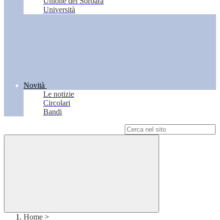
Unione del Sorbara
Università
Novità
Le notizie
Circolari
Bandi
Campo di ricerca per le pagine del sito
Home
>