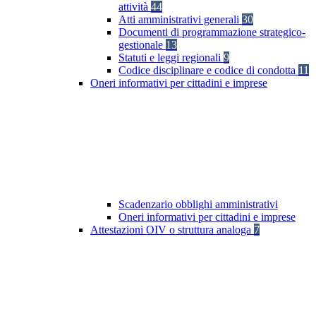
attività
44
Atti amministrativi generali
30
Documenti di programmazione strategico-
gestionale
13
Statuti e leggi regionali
9
Codice disciplinare e codice di condotta
11
Oneri informativi per cittadini e imprese
Scadenzario obblighi amministrativi
Oneri informativi per cittadini e imprese
Attestazioni OIV o struttura analoga
7