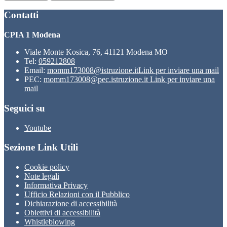
Contatti
CPIA 1 Modena
Viale Monte Kosica, 76, 41121 Modena MO
Tel:
059212808
Email:
momm173008@istruzione.it
Link per inviare una mail
PEC:
momm173008@pec.istruzione.it
Link per inviare una
mail
Seguici su
Youtube
Sezione Link Utili
Cookie policy
Note legali
Informativa Privacy
Ufficio Relazioni con il Pubblico
Dichiarazione di accessibilità
Obiettivi di accessibilità
Whistleblowing