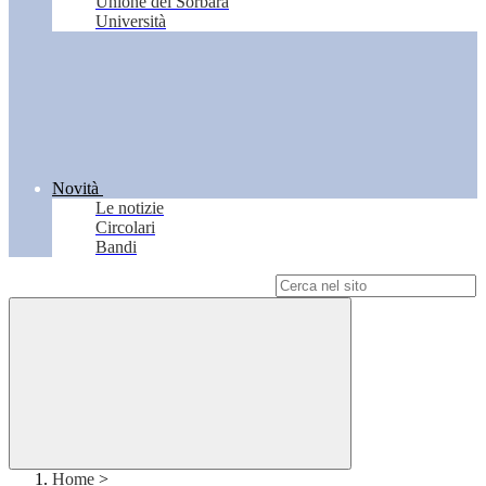
Unione del Sorbara
Università
Novità
Le notizie
Circolari
Bandi
Campo di ricerca per le pagine del sito
Home
>