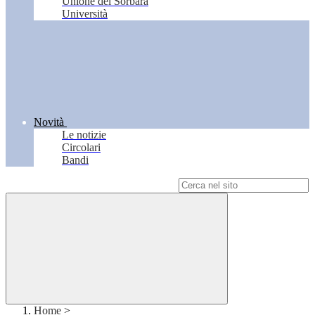
Unione del Sorbara
Università
Novità
Le notizie
Circolari
Bandi
Campo di ricerca per le pagine del sito
Home
>