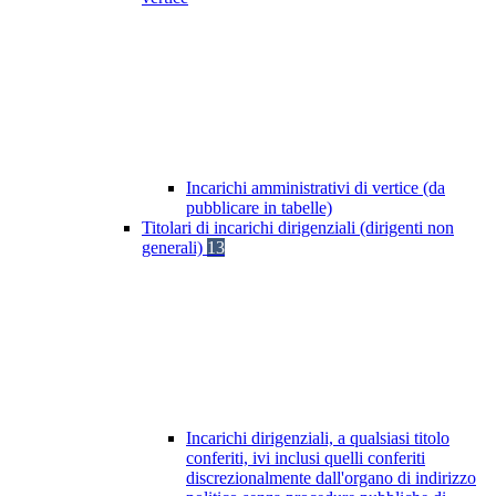
Incarichi amministrativi di vertice (da
pubblicare in tabelle)
Titolari di incarichi dirigenziali (dirigenti non
generali)
13
Incarichi dirigenziali, a qualsiasi titolo
conferiti, ivi inclusi quelli conferiti
discrezionalmente dall'organo di indirizzo