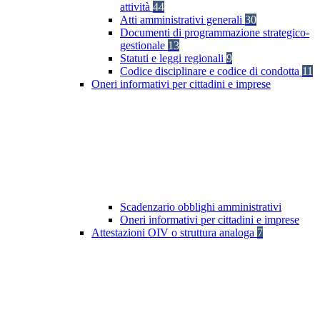
attività
44
Atti amministrativi generali
30
Documenti di programmazione strategico-
gestionale
13
Statuti e leggi regionali
9
Codice disciplinare e codice di condotta
11
Oneri informativi per cittadini e imprese
Scadenzario obblighi amministrativi
Oneri informativi per cittadini e imprese
Attestazioni OIV o struttura analoga
7