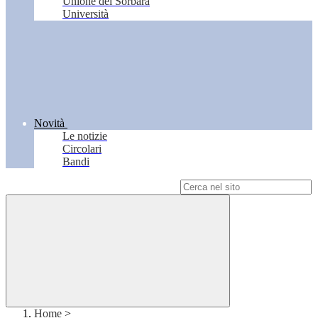
Unione del Sorbara
Università
Novità
Le notizie
Circolari
Bandi
Campo di ricerca per le pagine del sito
Home
>