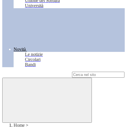
Unione del Sorbara
Università
Novità
Le notizie
Circolari
Bandi
Campo di ricerca per le pagine del sito
Home
>