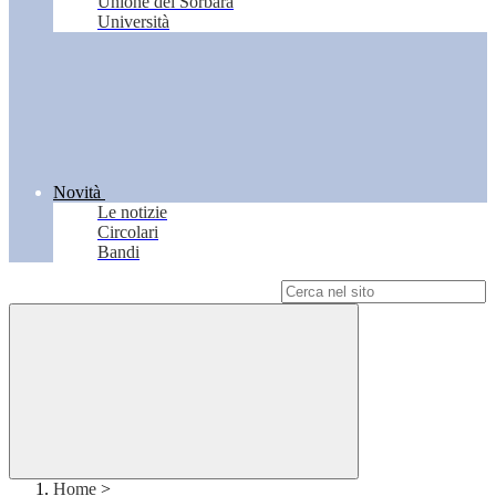
Unione del Sorbara
Università
Novità
Le notizie
Circolari
Bandi
Campo di ricerca per le pagine del sito
Home
>