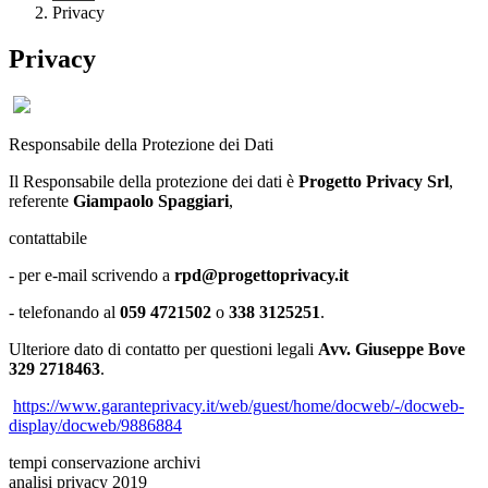
Privacy
Privacy
Responsabile della Protezione dei Dat
i
Il Responsabile della protezione dei dati è
Progetto Privacy Srl
,
referente
Giampaolo Spaggiari
,
contattabile
- per e-mail scrivendo a
rpd@progettoprivacy.it
- telefonando al
059 4721502
o
338 3125251
.
Ulteriore dato di contatto per questioni legali
Avv. Giuseppe Bove
329 2718463
.
https://www.garanteprivacy.it/web/guest/home/docweb/-/docweb-
display/docweb/9886884
tempi conservazione archivi
analisi privacy 2019