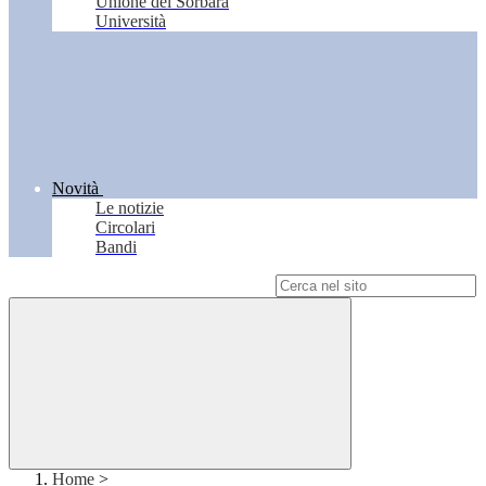
Unione del Sorbara
Università
Novità
Le notizie
Circolari
Bandi
Campo di ricerca per le pagine del sito
Home
>