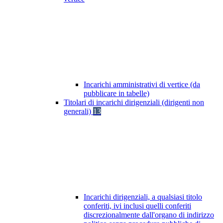
Incarichi amministrativi di vertice (da
pubblicare in tabelle)
Titolari di incarichi dirigenziali (dirigenti non
generali)
13
Incarichi dirigenziali, a qualsiasi titolo
conferiti, ivi inclusi quelli conferiti
discrezionalmente dall'organo di indirizzo