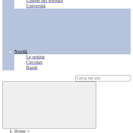
Unione del Sorbara
Università
Novità
Le notizie
Circolari
Bandi
Campo di ricerca per le pagine del sito
Home
>