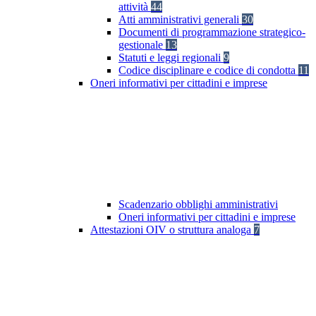
attività
44
Atti amministrativi generali
30
Documenti di programmazione strategico-
gestionale
13
Statuti e leggi regionali
9
Codice disciplinare e codice di condotta
11
Oneri informativi per cittadini e imprese
Scadenzario obblighi amministrativi
Oneri informativi per cittadini e imprese
Attestazioni OIV o struttura analoga
7