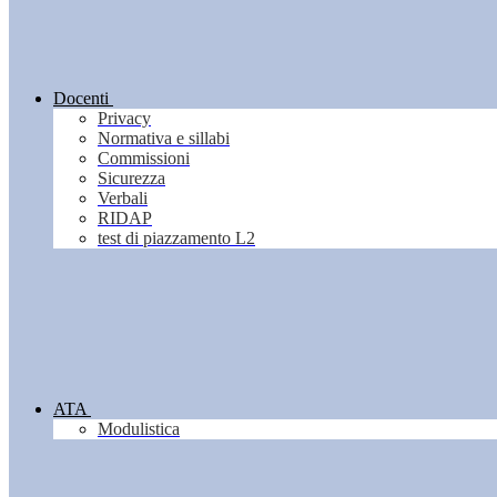
Docenti
Privacy
Normativa e sillabi
Commissioni
Sicurezza
Verbali
RIDAP
test di piazzamento L2
ATA
Modulistica