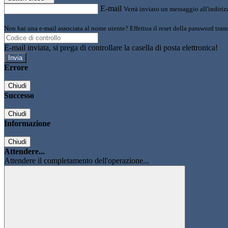
E-mail
Verrà inviato un messaggio all'indirizz
Non hai una e-mail associata al nome utente? Effettua il reset della password tram
E-mail inviata, si prega di controllare la casella di posta elettronica!
Errore
Chiudi
Successo
Chiudi
Informazione
Chiudi
Attendere...
Attendere il completamento dell'operazione...