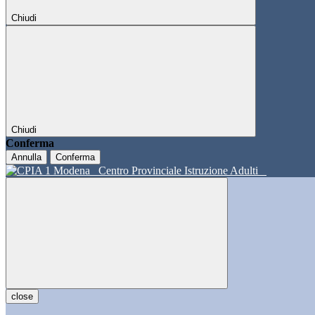
Chiudi
Chiudi
Conferma
Annulla
Conferma
Centro Provinciale Istruzione Adulti
close