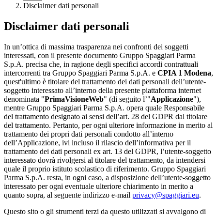
Disclaimer dati personali
Disclaimer dati personali
In un’ottica di massima trasparenza nei confronti dei soggetti
interessati, con il presente documento Gruppo Spaggiari Parma
S.p.A. precisa che, in ragione degli specifici accordi contrattuali
intercorrenti tra Gruppo Spaggiari Parma S.p.A. e
CPIA 1 Modena
,
quest'ultimo è titolare del trattamento dei dati personali dell’utente-
soggetto interessato all’interno della presente piattaforma internet
denominata "
PrimaVisioneWeb
" (di seguito l’"
Applicazione
"),
mentre Gruppo Spaggiari Parma S.p.A. opera quale Responsabile
del trattamento designato ai sensi dell’art. 28 del GDPR dal titolare
del trattamento. Pertanto, per ogni ulteriore informazione in merito al
trattamento dei propri dati personali condotto all’interno
dell’Applicazione, ivi incluso il rilascio dell’informativa per il
trattamento dei dati personali ex art. 13 del GDPR, l’utente-soggetto
interessato dovrà rivolgersi al titolare del trattamento, da intendersi
quale il proprio istituto scolastico di riferimento. Gruppo Spaggiari
Parma S.p.A. resta, in ogni caso, a disposizione dell’utente-soggetto
interessato per ogni eventuale ulteriore chiarimento in merito a
quanto sopra, al seguente indirizzo e-mail
privacy@spaggiari.eu
.
Questo sito o gli strumenti terzi da questo utilizzati si avvalgono di