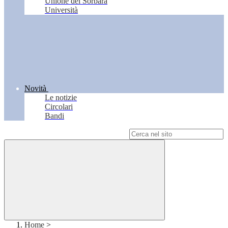
Unione del Sorbara
Università
Novità
Le notizie
Circolari
Bandi
Campo di ricerca per le pagine del sito
Home
>