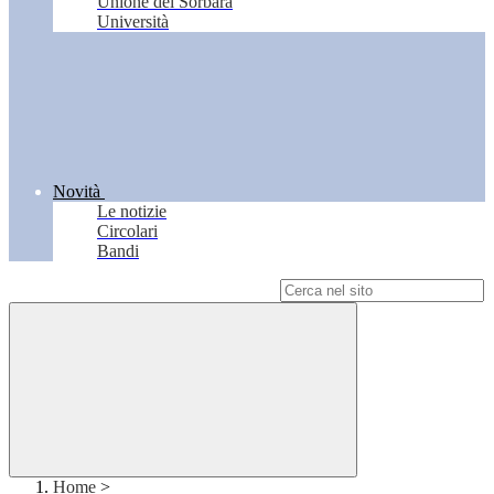
Unione del Sorbara
Università
Novità
Le notizie
Circolari
Bandi
Campo di ricerca per le pagine del sito
Home
>