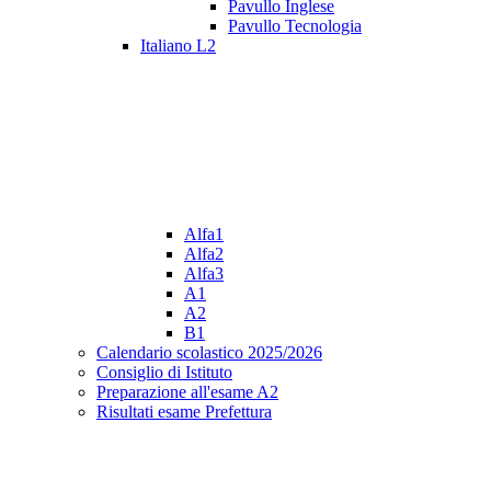
Pavullo Inglese
Pavullo Tecnologia
Italiano L2
Alfa1
Alfa2
Alfa3
A1
A2
B1
Calendario scolastico 2025/2026
Consiglio di Istituto
Preparazione all'esame A2
Risultati esame Prefettura