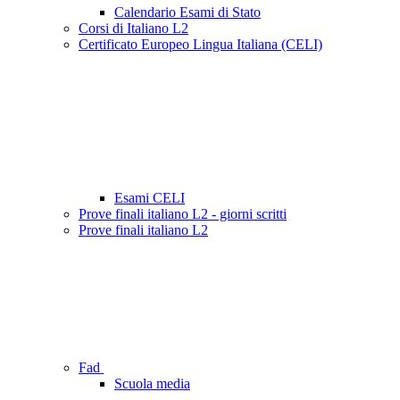
Calendario Esami di Stato
Corsi di Italiano L2
Certificato Europeo Lingua Italiana (CELI)
Esami CELI
Prove finali italiano L2 - giorni scritti
Prove finali italiano L2
Fad
Scuola media