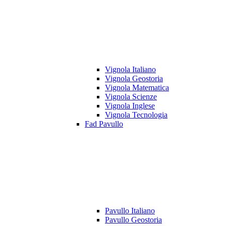
Vignola Italiano
Vignola Geostoria
Vignola Matematica
Vignola Scienze
Vignola Inglese
Vignola Tecnologia
Fad Pavullo
Pavullo Italiano
Pavullo Geostoria