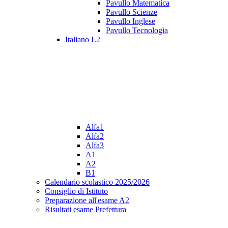
Pavullo Matematica
Pavullo Scienze
Pavullo Inglese
Pavullo Tecnologia
Italiano L2
Alfa1
Alfa2
Alfa3
A1
A2
B1
Calendario scolastico 2025/2026
Consiglio di Istituto
Preparazione all'esame A2
Risultati esame Prefettura