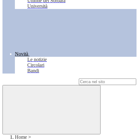
Unione del Sorbara
Università
Novità
Le notizie
Circolari
Bandi
Campo di ricerca per le pagine del sito
Home
>