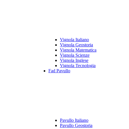
Vignola Italiano
Vignola Geostoria
Vignola Matematica
Vignola Scienze
Vignola Inglese
Vignola Tecnologia
Fad Pavullo
Pavullo Italiano
Pavullo Geostoria