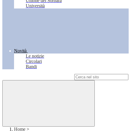
Unione del Sorbara
Università
Novità
Le notizie
Circolari
Bandi
Campo di ricerca per le pagine del sito
Home
>