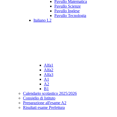
Pavullo Matematica
Pavullo Scienze
Pavullo Inglese
Pavullo Tecnologia
Italiano L2
Alfa1
Alfa2
Alfa3
A1
A2
B1
Calendario scolastico 2025/2026
Consiglio di Istituto
Preparazione all'esame A2
Risultati esame Prefettura