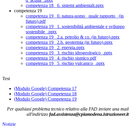
d_acqua_.pptx
competenza 18_ 6. sistemi ambientali.pptx
competenza 19
competenza 19_ 0. natura-uomo_ quale rapporto_ (in
futuro).pdf
competenza 19_ 1. sostenibilità ambientale e sviluppo
sostenibile_.pptx
competenza 19_ 2.a. petrolio & co. (in futuro).pptx
competenza 19_ 2.b. geotermia (in futuro).pptx
competenza 19_ 2. energia.pptx
competenza 19_ 3. rischio idrogeologico_.pptx
competenza 19_ 4. rischio sismico.pdf
competenza 19_ 5. rischio vulcanico_.pptx
Test
(Modulo Google) Competenza 17
(Modulo Google) Competenza 18
(Modulo Google) Competenza 19
Per qualsiasi problema tecnico relativo alla FAD inviare una mail
all'indirizzo
fad.assistenza@cpiamodena.istruzioneer.it
Notizie