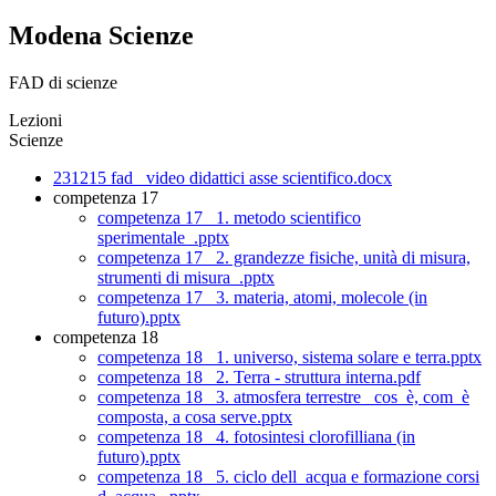
Modena Scienze
FAD di scienze
Lezioni
Scienze
231215 fad_ video didattici asse scientifico.docx
competenza 17
competenza 17_ 1. metodo scientifico
sperimentale_.pptx
competenza 17_ 2. grandezze fisiche, unità di misura,
strumenti di misura_.pptx
competenza 17_ 3. materia, atomi, molecole (in
futuro).pptx
competenza 18
competenza 18_ 1. universo, sistema solare e terra.pptx
competenza 18_ 2. Terra - struttura interna.pdf
competenza 18_ 3. atmosfera terrestre_ cos_è, com_è
composta, a cosa serve.pptx
competenza 18_ 4. fotosintesi clorofilliana (in
futuro).pptx
competenza 18_ 5. ciclo dell_acqua e formazione corsi