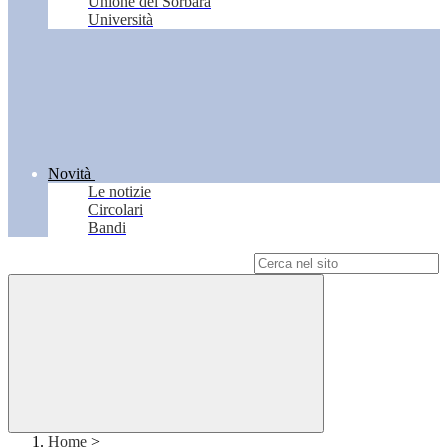
Unione del Sorbara
Università
Novità
Le notizie
Circolari
Bandi
Campo di ricerca per le pagine del sito
Home
>