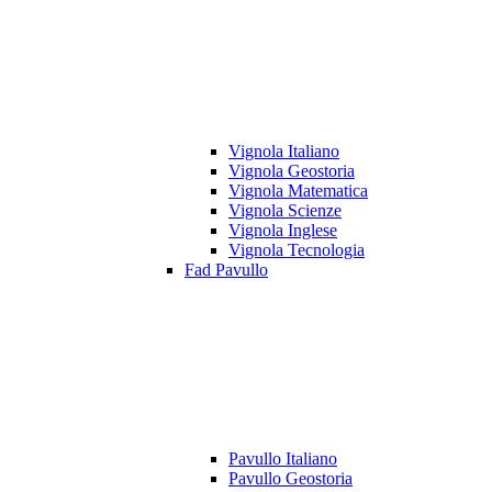
Vignola Italiano
Vignola Geostoria
Vignola Matematica
Vignola Scienze
Vignola Inglese
Vignola Tecnologia
Fad Pavullo
Pavullo Italiano
Pavullo Geostoria