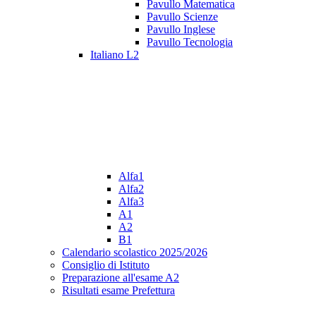
Pavullo Matematica
Pavullo Scienze
Pavullo Inglese
Pavullo Tecnologia
Italiano L2
Alfa1
Alfa2
Alfa3
A1
A2
B1
Calendario scolastico 2025/2026
Consiglio di Istituto
Preparazione all'esame A2
Risultati esame Prefettura