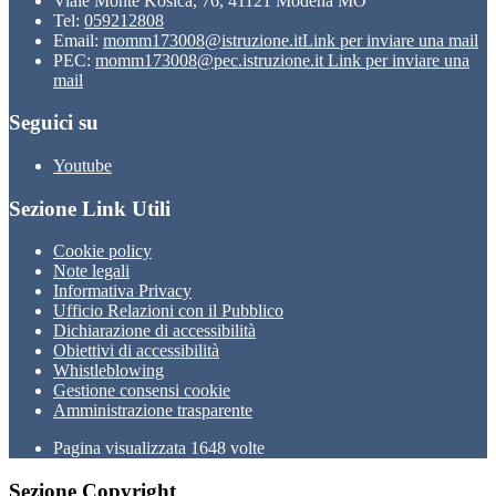
Viale Monte Kosica, 76, 41121 Modena MO
Tel:
059212808
Email:
momm173008@istruzione.it
Link per inviare una mail
PEC:
momm173008@pec.istruzione.it
Link per inviare una
mail
Seguici su
Youtube
Sezione Link Utili
Cookie policy
Note legali
Informativa Privacy
Ufficio Relazioni con il Pubblico
Dichiarazione di accessibilità
Obiettivi di accessibilità
Whistleblowing
Gestione consensi cookie
Amministrazione trasparente
Pagina visualizzata
1648
volte
Sezione Copyright