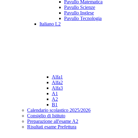
Pavullo Matematica
Pavullo Scienze
Pavullo Inglese
Pavullo Tecnologia
Italiano L2
Alfa1
Alfa2
Alfa3
A1
A2
B1
Calendario scolastico 2025/2026
Consiglio di Istituto
Preparazione all'esame A2
Risultati esame Prefettura