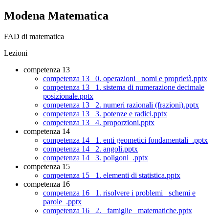
Modena Matematica
FAD di matematica
Lezioni
competenza 13
competenza 13_ 0. operazioni_ nomi e proprietà.pptx
competenza 13_ 1. sistema di numerazione decimale
posizionale.pptx
competenza 13_ 2. numeri razionali (frazioni).pptx
competenza 13_ 3. potenze e radici.pptx
competenza 13_ 4. proporzioni.pptx
competenza 14
competenza 14_ 1. enti geometici fondamentali_.pptx
competenza 14_ 2. angoli.pptx
competenza 14_ 3. poligoni_.pptx
competenza 15
competenza 15_ 1. elementi di statistica.pptx
competenza 16
competenza 16_ 1. risolvere i problemi_ schemi e
parole_.pptx
competenza 16_ 2. _famiglie_ matematiche.pptx