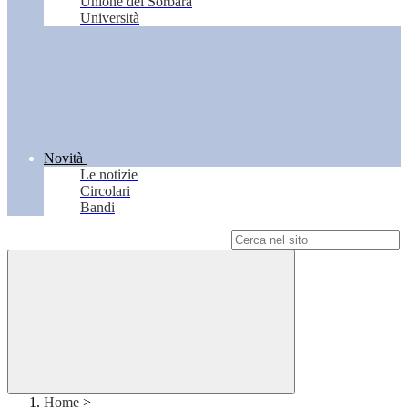
Unione del Sorbara
Università
Novità
Le notizie
Circolari
Bandi
Campo di ricerca per le pagine del sito
Home
>