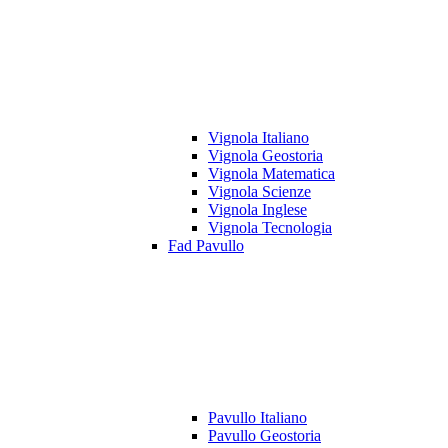
Vignola Italiano
Vignola Geostoria
Vignola Matematica
Vignola Scienze
Vignola Inglese
Vignola Tecnologia
Fad Pavullo
Pavullo Italiano
Pavullo Geostoria