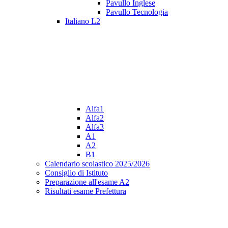
Pavullo Inglese
Pavullo Tecnologia
Italiano L2
Alfa1
Alfa2
Alfa3
A1
A2
B1
Calendario scolastico 2025/2026
Consiglio di Istituto
Preparazione all'esame A2
Risultati esame Prefettura