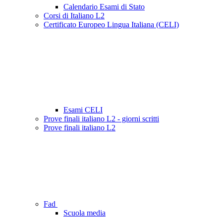
Calendario Esami di Stato
Corsi di Italiano L2
Certificato Europeo Lingua Italiana (CELI)
Esami CELI
Prove finali italiano L2 - giorni scritti
Prove finali italiano L2
Fad
Scuola media