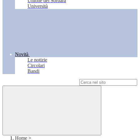
Unione del Sorbara
Università
Novità
Le notizie
Circolari
Bandi
Campo di ricerca per le pagine del sito
Home
>