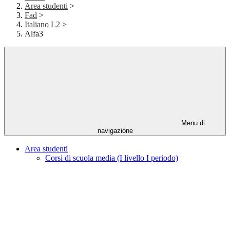
Area studenti
>
Fad
>
Italiano L2
>
Alfa3
Menu di
navigazione
Area studenti
Corsi di scuola media (I livello I periodo)