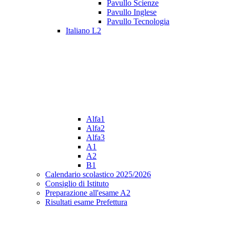
Pavullo Scienze
Pavullo Inglese
Pavullo Tecnologia
Italiano L2
Alfa1
Alfa2
Alfa3
A1
A2
B1
Calendario scolastico 2025/2026
Consiglio di Istituto
Preparazione all'esame A2
Risultati esame Prefettura