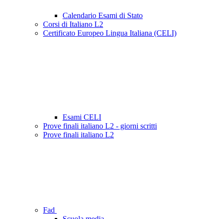
Calendario Esami di Stato
Corsi di Italiano L2
Certificato Europeo Lingua Italiana (CELI)
Esami CELI
Prove finali italiano L2 - giorni scritti
Prove finali italiano L2
Fad
Scuola media