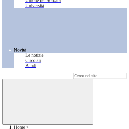
Unione del Sorbara
Università
Novità
Le notizie
Circolari
Bandi
Campo di ricerca per le pagine del sito
Home
>