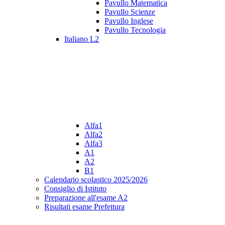
Pavullo Matematica
Pavullo Scienze
Pavullo Inglese
Pavullo Tecnologia
Italiano L2
Alfa1
Alfa2
Alfa3
A1
A2
B1
Calendario scolastico 2025/2026
Consiglio di Istituto
Preparazione all'esame A2
Risultati esame Prefettura