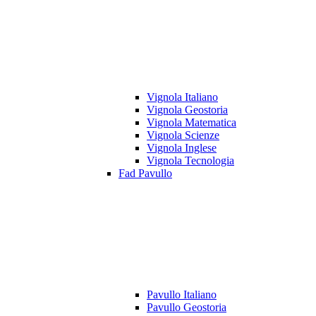
Vignola Italiano
Vignola Geostoria
Vignola Matematica
Vignola Scienze
Vignola Inglese
Vignola Tecnologia
Fad Pavullo
Pavullo Italiano
Pavullo Geostoria