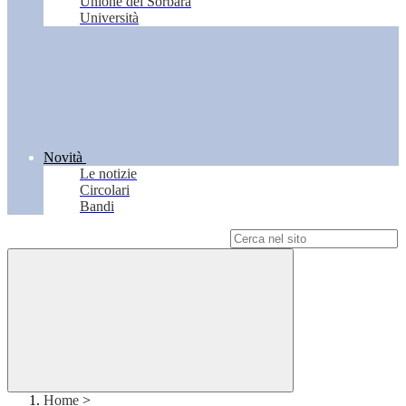
Unione del Sorbara
Università
Novità
Le notizie
Circolari
Bandi
Campo di ricerca per le pagine del sito
Home
>