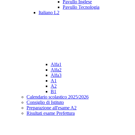
Pavullo Inglese
Pavullo Tecnologia
Italiano L2
Alfa1
Alfa2
Alfa3
A1
A2
B1
Calendario scolastico 2025/2026
Consiglio di Istituto
Preparazione all'esame A2
Risultati esame Prefettura