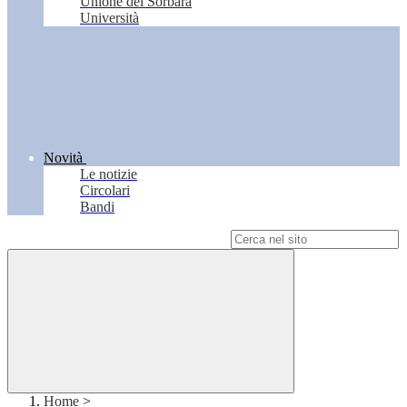
Unione del Sorbara
Università
Novità
Le notizie
Circolari
Bandi
Campo di ricerca per le pagine del sito
Home
>