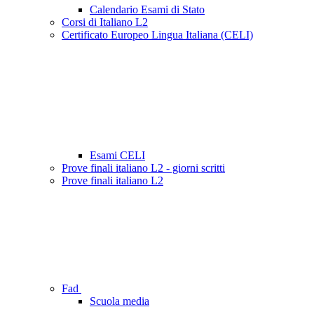
Calendario Esami di Stato
Corsi di Italiano L2
Certificato Europeo Lingua Italiana (CELI)
Esami CELI
Prove finali italiano L2 - giorni scritti
Prove finali italiano L2
Fad
Scuola media