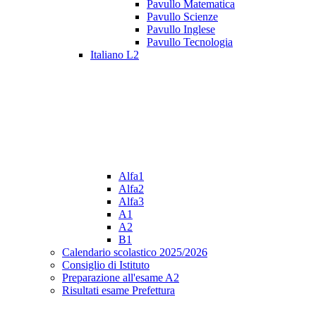
Pavullo Matematica
Pavullo Scienze
Pavullo Inglese
Pavullo Tecnologia
Italiano L2
Alfa1
Alfa2
Alfa3
A1
A2
B1
Calendario scolastico 2025/2026
Consiglio di Istituto
Preparazione all'esame A2
Risultati esame Prefettura