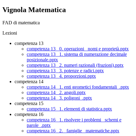
Vignola Matematica
FAD di matematica
Lezioni
competenza 13
competenza 13_ 0. operazioni_ nomi e proprietà.pptx
competenza 13_ 1. sistema di numerazione decimale
posizionale.pptx
competenza 13_ 2. numeri razionali (frazioni).pptx
competenza 13_ 3. potenze e radici.pptx
competenza 13_ 4. proporzioni.pptx
competenza 14
competenza 14_ 1. enti geometici fondamentali_.pptx
competenza 14_ 2. angoli.pptx
competenza 14_ 3. poligoni_.pptx
competenza 15
competenza 15_ 1. elementi di statistica.pptx
competenza 16
competenza 16_ 1. risolvere i problemi_ schemi e
parole_.pptx
competenza 16_ 2. _famiglie_ matematiche.pptx