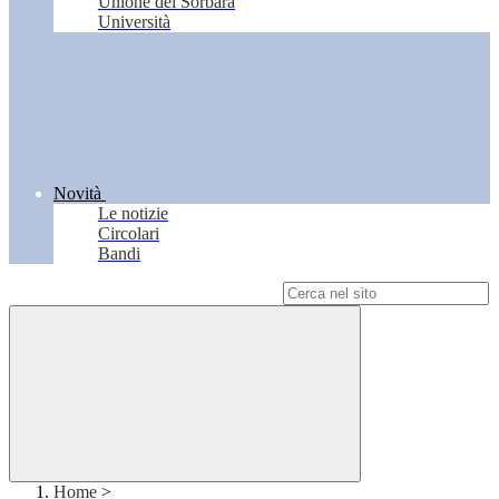
Unione del Sorbara
Università
Novità
Le notizie
Circolari
Bandi
Campo di ricerca per le pagine del sito
Home
>