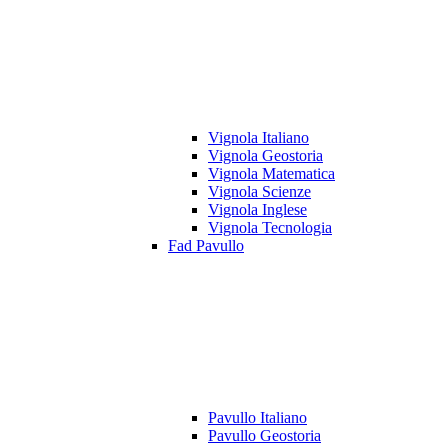
Vignola Italiano
Vignola Geostoria
Vignola Matematica
Vignola Scienze
Vignola Inglese
Vignola Tecnologia
Fad Pavullo
Pavullo Italiano
Pavullo Geostoria