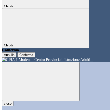
Chiudi
Chiudi
Conferma
Annulla
Conferma
Centro Provinciale Istruzione Adulti
close