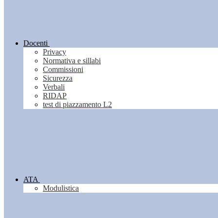
Docenti
Privacy
Normativa e sillabi
Commissioni
Sicurezza
Verbali
RIDAP
test di piazzamento L2
ATA
Modulistica