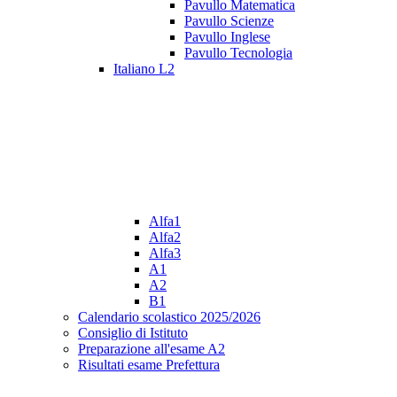
Pavullo Matematica
Pavullo Scienze
Pavullo Inglese
Pavullo Tecnologia
Italiano L2
Alfa1
Alfa2
Alfa3
A1
A2
B1
Calendario scolastico 2025/2026
Consiglio di Istituto
Preparazione all'esame A2
Risultati esame Prefettura