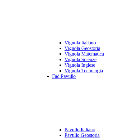
Vignola Italiano
Vignola Geostoria
Vignola Matematica
Vignola Scienze
Vignola Inglese
Vignola Tecnologia
Fad Pavullo
Pavullo Italiano
Pavullo Geostoria