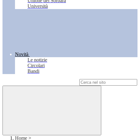
Unione del Sorbara
Università
Novità
Le notizie
Circolari
Bandi
Campo di ricerca per le pagine del sito
Home
>