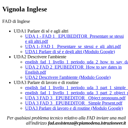
Vignola Inglese
FAD di Inglese
UDA1 Parlare di sé e agli altri
UDA 1 - FAD 1_ EPUBEDITOR_Presentare se stessi
e gli altri.pdf
UDA 1- FAD 1_ Presentare_se_stessi_e_gli_altri.pdf
UDA1 Parlare di sé e degli altri (Modulo Google)
UDA2 Descrivere l'ambiente
english_fad_1_livello_1_periodo_uda_2_how_to_say_da
UDA 2 FAD 2_EPUBEDITOR_How to say dates in
English.pdf
UDA2 Descrivere l'ambiente (Modulo Google)
UDA3 Parlare di lavoro e di routine
english_fad_1_livello_1_periodo_uda_3_part_1_simple
english_fad_1_livello_1_periodo_uda_3_part_2_object
UDA 3 FAD 3_ EPUBEDITOR_ Object pronouns.pdf
UDA 3 FAD 3_ EPUBEDITOR_ Simple Present.pdf
UDA3 Parlare di lavoro e di routine (Modulo Google)
Per qualsiasi problema tecnico relativo alla FAD inviare una mail
all'indirizzo
fad.assistenza@cpiamodena.istruzioneer.it