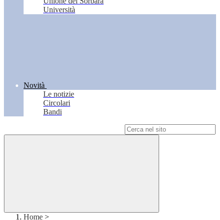
Unione del Sorbara
Università
Novità
Le notizie
Circolari
Bandi
Campo di ricerca per le pagine del sito
Home
>