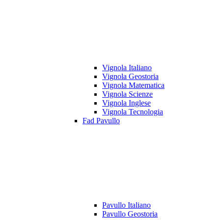
Vignola Italiano
Vignola Geostoria
Vignola Matematica
Vignola Scienze
Vignola Inglese
Vignola Tecnologia
Fad Pavullo
Pavullo Italiano
Pavullo Geostoria