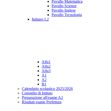
Pavullo Matematica
Pavullo Scienze
Pavullo Inglese
Pavullo Tecnologia
Italiano L2
Alfa1
Alfa2
Alfa3
A1
A2
B1
Calendario scolastico 2025/2026
Consiglio di Istituto
Preparazione all'esame A2
Risultati esame Prefettura