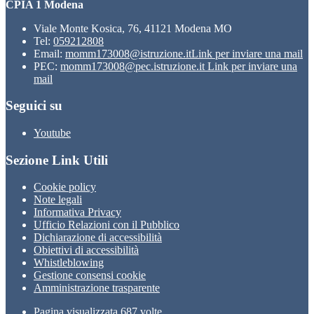
CPIA 1 Modena
Viale Monte Kosica, 76, 41121 Modena MO
Tel:
059212808
Email:
momm173008@istruzione.it
Link per inviare una mail
PEC:
momm173008@pec.istruzione.it
Link per inviare una
mail
Seguici su
Youtube
Sezione Link Utili
Cookie policy
Note legali
Informativa Privacy
Ufficio Relazioni con il Pubblico
Dichiarazione di accessibilità
Obiettivi di accessibilità
Whistleblowing
Gestione consensi cookie
Amministrazione trasparente
Pagina visualizzata
687
volte