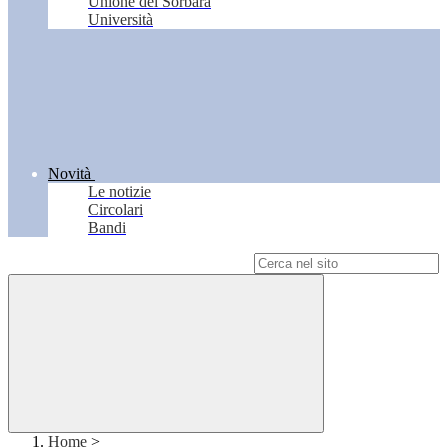
Unione del Sorbara
Università
Novità
Le notizie
Circolari
Bandi
Campo di ricerca per le pagine del sito
Home
>