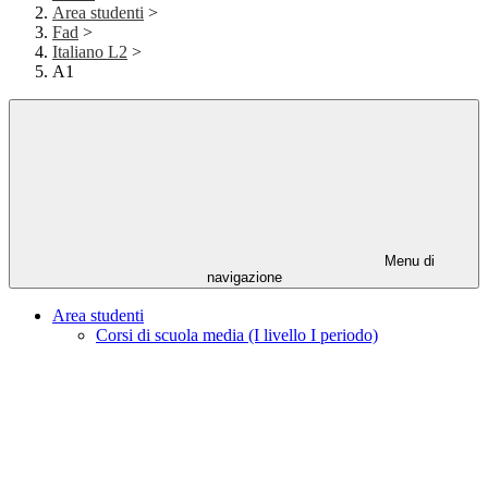
Area studenti
>
Fad
>
Italiano L2
>
A1
Menu di
navigazione
Area studenti
Corsi di scuola media (I livello I periodo)