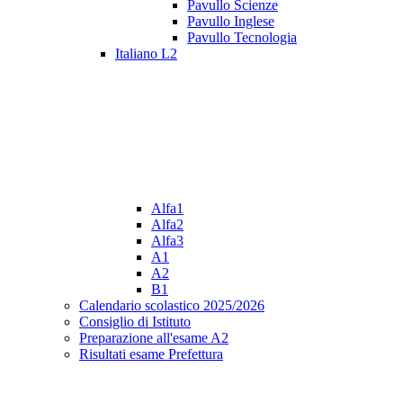
Pavullo Scienze
Pavullo Inglese
Pavullo Tecnologia
Italiano L2
Alfa1
Alfa2
Alfa3
A1
A2
B1
Calendario scolastico 2025/2026
Consiglio di Istituto
Preparazione all'esame A2
Risultati esame Prefettura