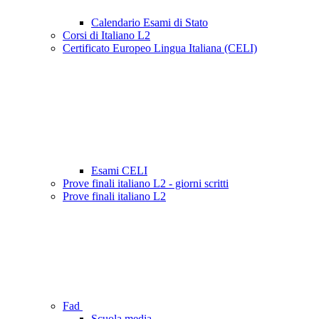
Calendario Esami di Stato
Corsi di Italiano L2
Certificato Europeo Lingua Italiana (CELI)
Esami CELI
Prove finali italiano L2 - giorni scritti
Prove finali italiano L2
Fad
Scuola media