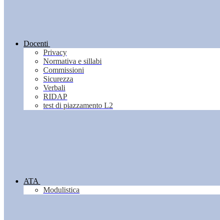
Docenti
Privacy
Normativa e sillabi
Commissioni
Sicurezza
Verbali
RIDAP
test di piazzamento L2
ATA
Modulistica