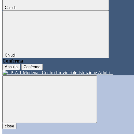
Chiudi
Chiudi
Conferma
Annulla
Conferma
Centro Provinciale Istruzione Adulti
close