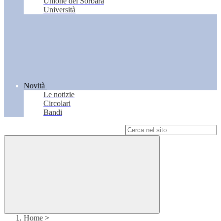
Unione del Sorbara
Università
Novità
Le notizie
Circolari
Bandi
Campo di ricerca per le pagine del sito
Home
>