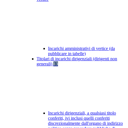
Incarichi amministrativi di vertice (da
pubblicare in tabelle)
Titolari di incarichi dirigenziali (dirigenti non
generali)
13
Incarichi dirigenziali, a qualsiasi titolo
conferiti, ivi inclusi quelli conferiti
discrezionalmente dall'organo di indirizzo