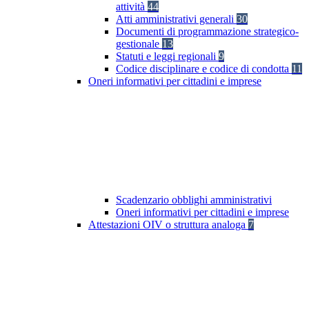
attività
44
Atti amministrativi generali
30
Documenti di programmazione strategico-
gestionale
13
Statuti e leggi regionali
9
Codice disciplinare e codice di condotta
11
Oneri informativi per cittadini e imprese
Scadenzario obblighi amministrativi
Oneri informativi per cittadini e imprese
Attestazioni OIV o struttura analoga
7