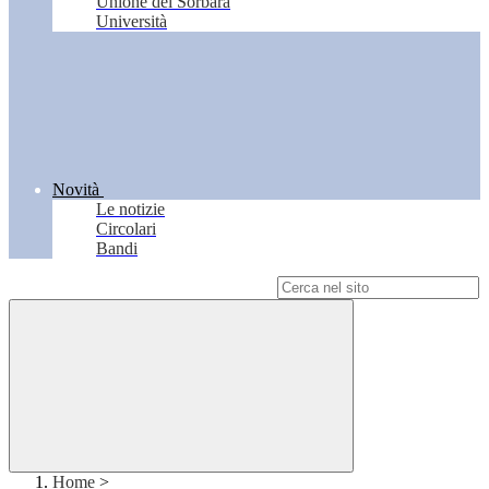
Unione del Sorbara
Università
Novità
Le notizie
Circolari
Bandi
Campo di ricerca per le pagine del sito
Home
>