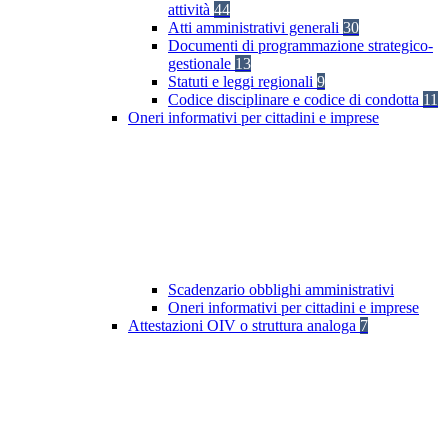
attività
44
Atti amministrativi generali
30
Documenti di programmazione strategico-
gestionale
13
Statuti e leggi regionali
9
Codice disciplinare e codice di condotta
11
Oneri informativi per cittadini e imprese
Scadenzario obblighi amministrativi
Oneri informativi per cittadini e imprese
Attestazioni OIV o struttura analoga
7