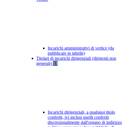
Incarichi amministrativi di vertice (da
pubblicare in tabelle)
Titolari di incarichi dirigenziali (dirigenti non
generali)
13
Incarichi dirigenziali, a qualsiasi titolo
conferiti, ivi inclusi quelli conferiti
discrezionalmente dall'organo di indirizzo