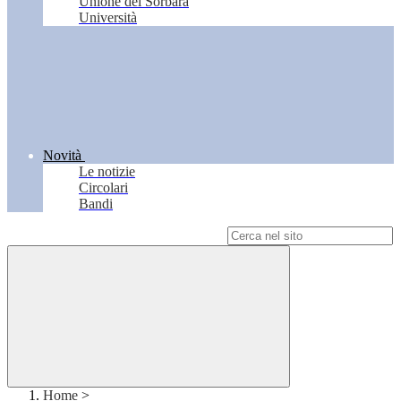
Unione del Sorbara
Università
Novità
Le notizie
Circolari
Bandi
Campo di ricerca per le pagine del sito
Home
>