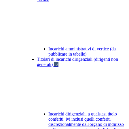
Incarichi amministrativi di vertice (da
pubblicare in tabelle)
Titolari di incarichi dirigenziali (dirigenti non
generali)
13
Incarichi dirigenziali, a qualsiasi titolo
conferiti, ivi inclusi quelli conferiti
discrezionalmente dall'organo di indirizzo