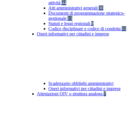
attività
44
Atti amministrativi generali
30
Documenti di programmazione strategico-
gestionale
13
Statuti e leggi regionali
9
Codice disciplinare e codice di condotta
11
Oneri informativi per cittadini e imprese
Scadenzario obblighi amministrativi
Oneri informativi per cittadini e imprese
Attestazioni OIV o struttura analoga
7