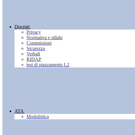
Docenti
Privacy
Normativa e sillabi
Commissioni
Sicurezza
Verbali
RIDAP
test di piazzamento L2
ATA
Modulistica