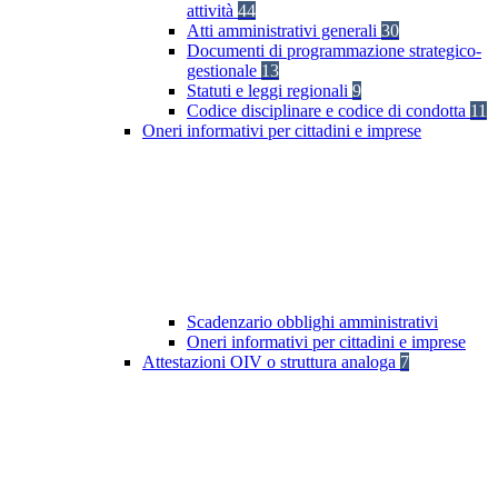
attività
44
Atti amministrativi generali
30
Documenti di programmazione strategico-
gestionale
13
Statuti e leggi regionali
9
Codice disciplinare e codice di condotta
11
Oneri informativi per cittadini e imprese
Scadenzario obblighi amministrativi
Oneri informativi per cittadini e imprese
Attestazioni OIV o struttura analoga
7