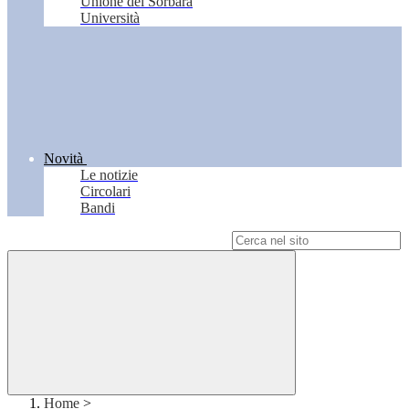
Unione del Sorbara
Università
Novità
Le notizie
Circolari
Bandi
Campo di ricerca per le pagine del sito
Home
>