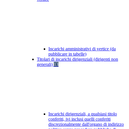
Incarichi amministrativi di vertice (da
pubblicare in tabelle)
Titolari di incarichi dirigenziali (dirigenti non
generali)
13
Incarichi dirigenziali, a qualsiasi titolo
conferiti, ivi inclusi quelli conferiti
discrezionalmente dall'organo di indirizzo