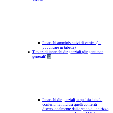
Incarichi amministrativi di vertice (da
pubblicare in tabelle)
Titolari di incarichi dirigenziali (dirigenti non
generali)
13
Incarichi dirigenziali, a qualsiasi titolo
conferiti, ivi inclusi quelli conferiti
discrezionalmente dall'organo di indirizzo