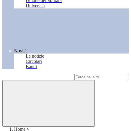
Unione del Sorbara
Università
Novità
Le notizie
Circolari
Bandi
Campo di ricerca per le pagine del sito
Home
>