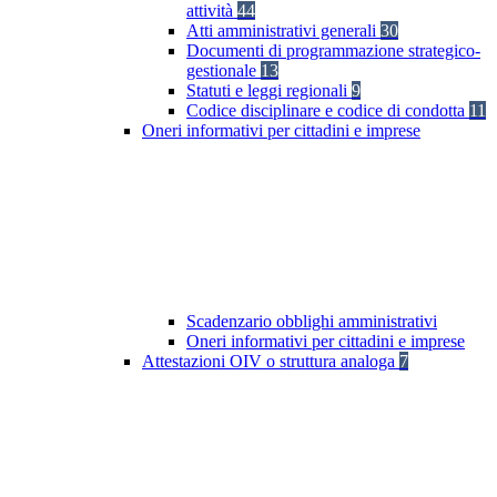
attività
44
Atti amministrativi generali
30
Documenti di programmazione strategico-
gestionale
13
Statuti e leggi regionali
9
Codice disciplinare e codice di condotta
11
Oneri informativi per cittadini e imprese
Scadenzario obblighi amministrativi
Oneri informativi per cittadini e imprese
Attestazioni OIV o struttura analoga
7