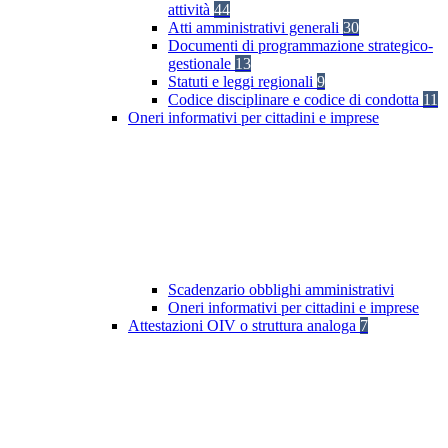
attività
44
Atti amministrativi generali
30
Documenti di programmazione strategico-
gestionale
13
Statuti e leggi regionali
9
Codice disciplinare e codice di condotta
11
Oneri informativi per cittadini e imprese
Scadenzario obblighi amministrativi
Oneri informativi per cittadini e imprese
Attestazioni OIV o struttura analoga
7