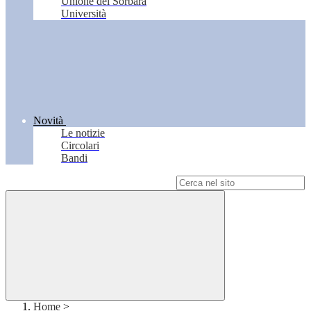
Unione del Sorbara
Università
Novità
Le notizie
Circolari
Bandi
Campo di ricerca per le pagine del sito
Home
>