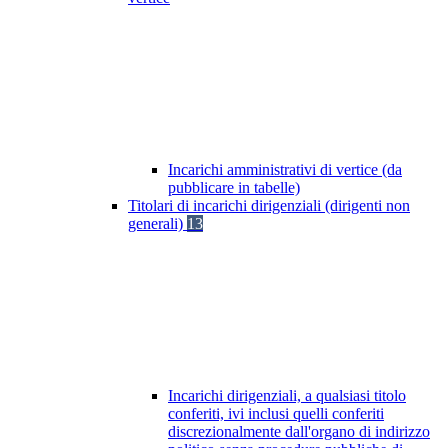
Incarichi amministrativi di vertice (da
pubblicare in tabelle)
Titolari di incarichi dirigenziali (dirigenti non
generali)
13
Incarichi dirigenziali, a qualsiasi titolo
conferiti, ivi inclusi quelli conferiti
discrezionalmente dall'organo di indirizzo