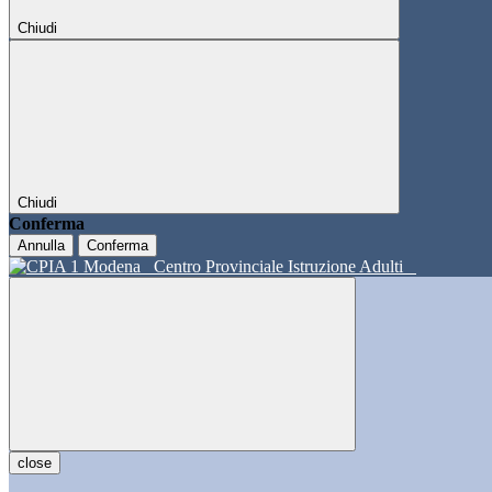
Chiudi
Chiudi
Conferma
Annulla
Conferma
Centro Provinciale Istruzione Adulti
close