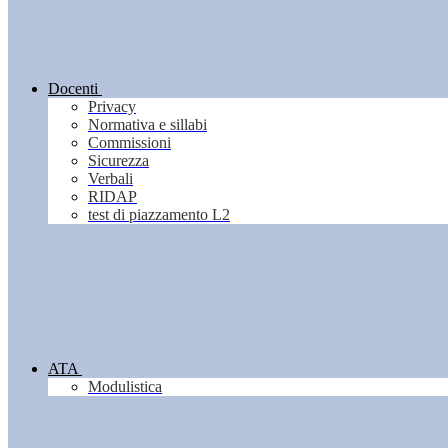
Docenti
Privacy
Normativa e sillabi
Commissioni
Sicurezza
Verbali
RIDAP
test di piazzamento L2
ATA
Modulistica