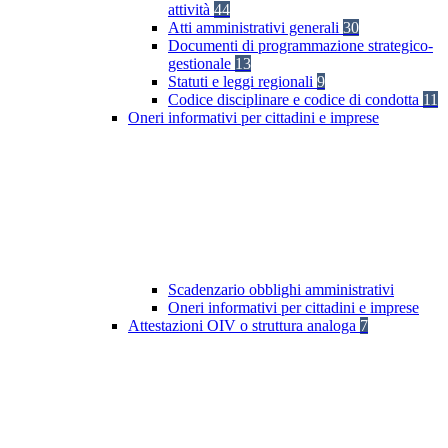
attività
44
Atti amministrativi generali
30
Documenti di programmazione strategico-
gestionale
13
Statuti e leggi regionali
9
Codice disciplinare e codice di condotta
11
Oneri informativi per cittadini e imprese
Scadenzario obblighi amministrativi
Oneri informativi per cittadini e imprese
Attestazioni OIV o struttura analoga
7