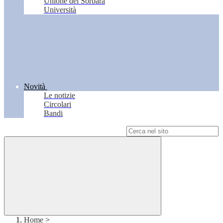
Unione del Sorbara
Università
Novità
Le notizie
Circolari
Bandi
Campo di ricerca per le pagine del sito
Home
>