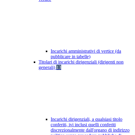
Incarichi amministrativi di vertice (da
pubblicare in tabelle)
Titolari di incarichi dirigenziali (dirigenti non
generali)
13
Incarichi dirigenziali, a qualsiasi titolo
conferiti, ivi inclusi quelli conferiti
discrezionalmente dall'organo di indirizzo