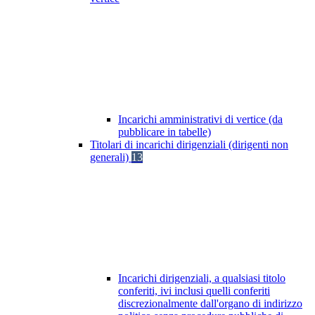
Incarichi amministrativi di vertice (da
pubblicare in tabelle)
Titolari di incarichi dirigenziali (dirigenti non
generali)
13
Incarichi dirigenziali, a qualsiasi titolo
conferiti, ivi inclusi quelli conferiti
discrezionalmente dall'organo di indirizzo