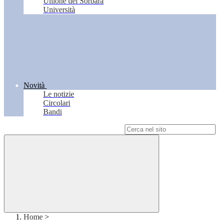
Unione del Sorbara
Università
Novità
Le notizie
Circolari
Bandi
Campo di ricerca per le pagine del sito
Home
>