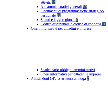
attività
44
Atti amministrativi generali
30
Documenti di programmazione strategico-
gestionale
13
Statuti e leggi regionali
9
Codice disciplinare e codice di condotta
11
Oneri informativi per cittadini e imprese
Scadenzario obblighi amministrativi
Oneri informativi per cittadini e imprese
Attestazioni OIV o struttura analoga
7