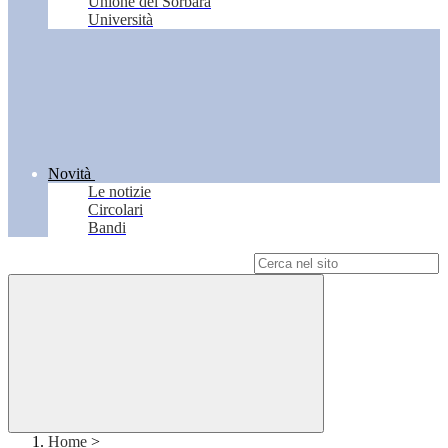
Unione del Sorbara
Università
Novità
Le notizie
Circolari
Bandi
Campo di ricerca per le pagine del sito
Home
>