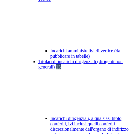
Incarichi amministrativi di vertice (da
pubblicare in tabelle)
Titolari di incarichi dirigenziali (dirigenti non
generali)
13
Incarichi dirigenziali, a qualsiasi titolo
conferiti, ivi inclusi quelli conferiti
discrezionalmente dall'organo di indirizzo