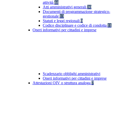
attività
44
Atti amministrativi generali
30
Documenti di programmazione strategico-
gestionale
13
Statuti e leggi regionali
9
Codice disciplinare e codice di condotta
11
Oneri informativi per cittadini e imprese
Scadenzario obblighi amministrativi
Oneri informativi per cittadini e imprese
Attestazioni OIV o struttura analoga
7