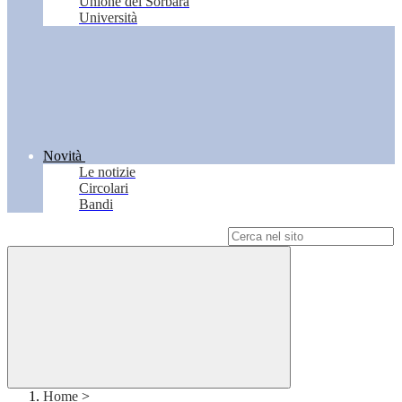
Unione del Sorbara
Università
Novità
Le notizie
Circolari
Bandi
Campo di ricerca per le pagine del sito
Home
>