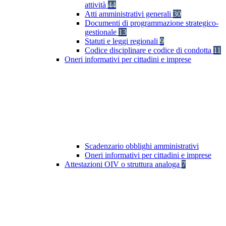
attività
44
Atti amministrativi generali
30
Documenti di programmazione strategico-
gestionale
13
Statuti e leggi regionali
9
Codice disciplinare e codice di condotta
11
Oneri informativi per cittadini e imprese
Scadenzario obblighi amministrativi
Oneri informativi per cittadini e imprese
Attestazioni OIV o struttura analoga
7