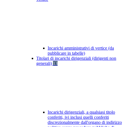
Incarichi amministrativi di vertice (da
pubblicare in tabelle)
Titolari di incarichi dirigenziali (dirigenti non
generali)
13
Incarichi dirigenziali, a qualsiasi titolo
conferiti, ivi inclusi quelli conferiti
discrezionalmente dall'organo di indirizzo