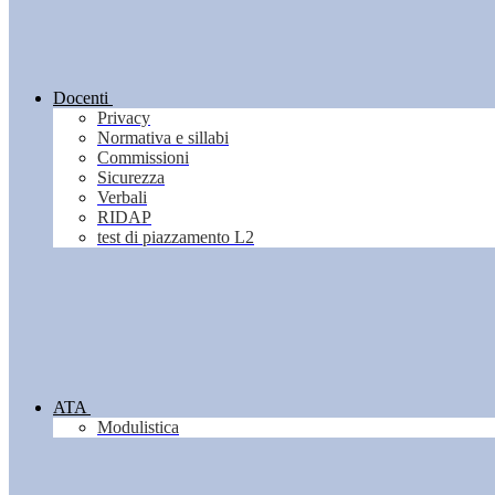
Docenti
Privacy
Normativa e sillabi
Commissioni
Sicurezza
Verbali
RIDAP
test di piazzamento L2
ATA
Modulistica