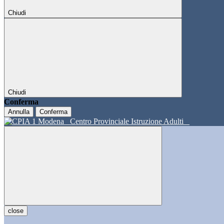
Chiudi
Chiudi
Conferma
Annulla
Conferma
Centro Provinciale Istruzione Adulti
close