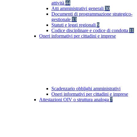
attività
44
Atti amministrativi generali
30
Documenti di programmazione strategico-
gestionale
13
Statuti e leggi regionali
9
Codice disciplinare e codice di condotta
11
Oneri informativi per cittadini e imprese
Scadenzario obblighi amministrativi
Oneri informativi per cittadini e imprese
Attestazioni OIV o struttura analoga
7