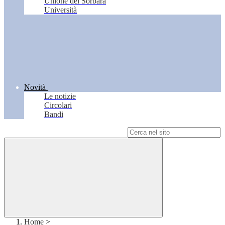
Unione del Sorbara
Università
Novità
Le notizie
Circolari
Bandi
Campo di ricerca per le pagine del sito
Home
>