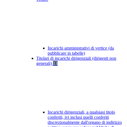
Incarichi amministrativi di vertice (da
pubblicare in tabelle)
Titolari di incarichi dirigenziali (dirigenti non
generali)
13
Incarichi dirigenziali, a qualsiasi titolo
conferiti, ivi inclusi quelli conferiti
discrezionalmente dall'organo di indirizzo