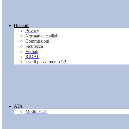
Docenti
Privacy
Normativa e sillabi
Commissioni
Sicurezza
Verbali
RIDAP
test di piazzamento L2
ATA
Modulistica