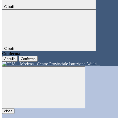
Chiudi
Chiudi
Conferma
Annulla
Conferma
Centro Provinciale Istruzione Adulti
close