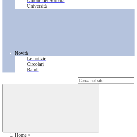
Unione del Sorbara
Università
Novità
Le notizie
Circolari
Bandi
Campo di ricerca per le pagine del sito
Home
>