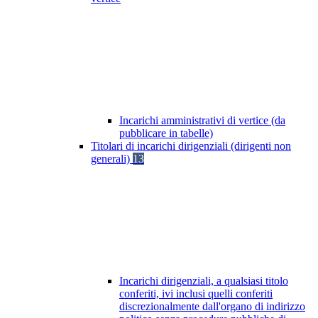
Incarichi amministrativi di vertice (da
pubblicare in tabelle)
Titolari di incarichi dirigenziali (dirigenti non
generali)
13
Incarichi dirigenziali, a qualsiasi titolo
conferiti, ivi inclusi quelli conferiti
discrezionalmente dall'organo di indirizzo