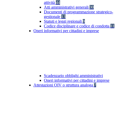
attività
44
Atti amministrativi generali
30
Documenti di programmazione strategico-
gestionale
13
Statuti e leggi regionali
9
Codice disciplinare e codice di condotta
11
Oneri informativi per cittadini e imprese
Scadenzario obblighi amministrativi
Oneri informativi per cittadini e imprese
Attestazioni OIV o struttura analoga
7