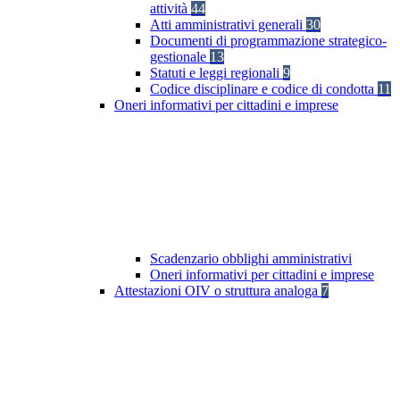
attività
44
Atti amministrativi generali
30
Documenti di programmazione strategico-
gestionale
13
Statuti e leggi regionali
9
Codice disciplinare e codice di condotta
11
Oneri informativi per cittadini e imprese
Scadenzario obblighi amministrativi
Oneri informativi per cittadini e imprese
Attestazioni OIV o struttura analoga
7