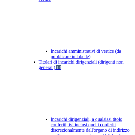
Incarichi amministrativi di vertice (da
pubblicare in tabelle)
Titolari di incarichi dirigenziali (dirigenti non
generali)
13
Incarichi dirigenziali, a qualsiasi titolo
conferiti, ivi inclusi quelli conferiti
discrezionalmente dall'organo di indirizzo