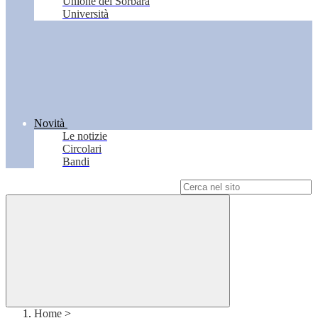
Unione del Sorbara
Università
Novità
Le notizie
Circolari
Bandi
Campo di ricerca per le pagine del sito
Home
>