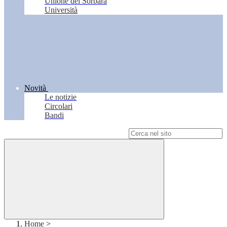
Unione del Sorbara
Università
Novità
Le notizie
Circolari
Bandi
Campo di ricerca per le pagine del sito
Home
>